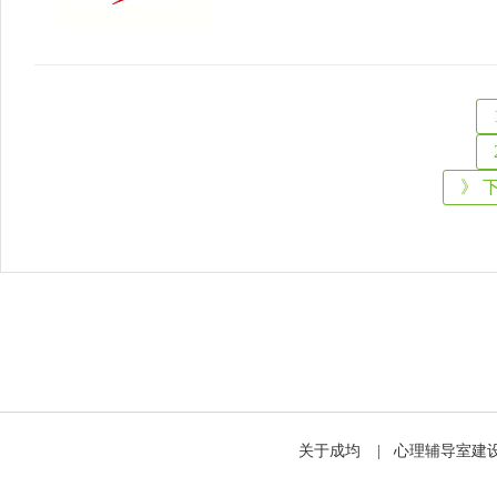
》 
关于成均
|
心理辅导室建