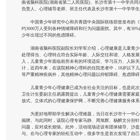
南省脑科医院(湖南省第二人民医院)、长沙市第十一中学共
负责人、心理辅导老师、班主任代表及长沙市第十一中学学生共
中国青少年研究中心和共青团中央国际联络部曾发布的《
约3000万人受到各种情绪障碍和行为问题困扰。其中，有30%的
少年出现过不同的焦虑障碍。
湖南省脑科医院副院长刘学军介绍，心理健康是儿童青少
处理得当、心理特点符合实际年龄、人际交往和谐、人格发展
入，儿童青少年面临前所未有的环境适应、学习压力、人际关
计，近四年来，在该院精神心理科的住院患者中，18岁以下儿
等严重精神疾病外，其他精神心理问题以抑郁障碍、焦虑障碍
儿童青少年心理健康已成为全社会关注的目标，也是此次
卫生计生委副主任易露茜提出，儿童青少年心理健康需要家庭
放式、立体式的心理健康保护网，不断完善心理健康服务体系
为更好地帮助学生解决心理难题，当日在长沙市十一中心
揭牌。与此同时，该院心理专家马静、周旭辉、杨醉文分别针
问题，应对成长烦恼。此外，活动现场还设有团体辅导、沙盘
与。在与心理专家的轻松互动中，很多学生是首次发现了自己