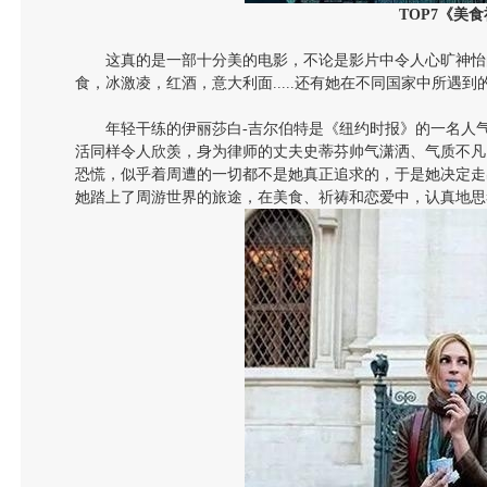
TOP7
《美食
这真的是一部十分美的电影，不论是影片中令人心旷神怡
食，冰激凌，红酒，意大利面.....还有她在不同国家中所遇到
年轻干练的伊丽莎白-吉尔伯特是《纽约时报》的一名人
活同样令人欣羡，身为律师的丈夫史蒂芬帅气潇洒、气质不凡
恐慌，似乎着周遭的一切都不是她真正追求的，于是她决定走
她踏上了周游世界的旅途，在美食、祈祷和恋爱中，认真地思考人生