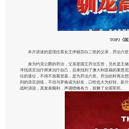
TOP2
《国
本片讲述的是现任英女王伊丽莎白二世的父亲，乔治六世
身为约克公爵的乔治，父亲是国王乔治五世，兄长是王储
寻找语言治疗师来治疗自己，后来找到了澳大利亚籍的莱恩尼
任的退位，不得不加冕登基，是为乔治六世。乔治此时再次想
列的语言训练，不但与罗格成为好友，口吃也大为好转。影片
战时演说，其发表顺利，声调铿锵有力，鼓舞了全国军民。