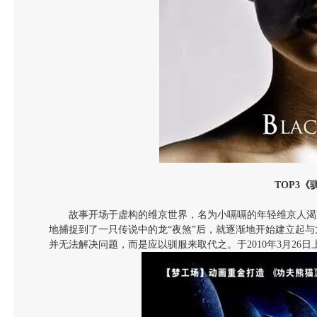
TOP3
《
故事开场于虚构的维京世界，名为小嗝嗝的年轻维京人渴
地捕捉到了一只传说中的龙“夜煞”后，就逐渐地开始建立起
并无法解决问题，而是应以驯服来取代之。于2010年3月26