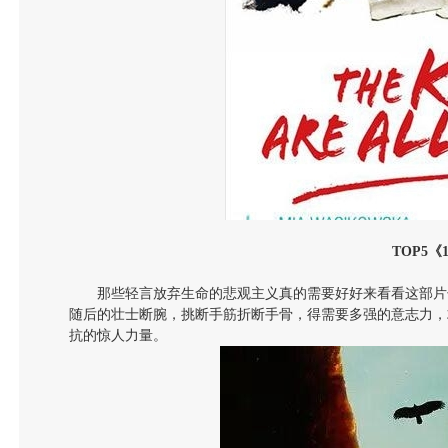
TOP5
《
那些轻言放弃生命的悲观主义真的需要好好来看看这部片
随后的壮士断腕，挑断手筋折断手骨，得需要多强的意志力，
抗的惊人力量。