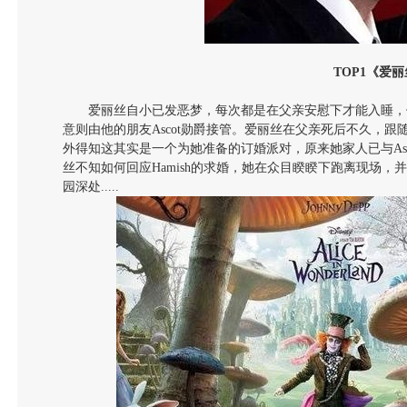
TOP1
《爱丽
爱丽丝自小已发恶梦，每次都是在父亲安慰下才能入睡，
意则由他的朋友Ascot勋爵接管。爱丽丝在父亲死后不久，跟
外得知这其实是一个为她准备的订婚派对，原来她家人已与Asco
丝不知如何回应Hamish的求婚，她在众目睽睽下跑离现场，并
园深处.....