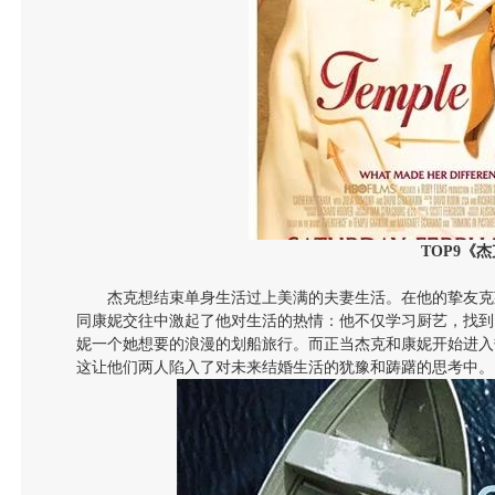
TOP9
《杰
杰克想结束单身生活过上美满的夫妻生活。在他的挚友克
同康妮交往中激起了他对生活的热情：他不仅学习厨艺，找到
妮一个她想要的浪漫的划船旅行。而正当杰克和康妮开始进入
这让他们两人陷入了对未来结婚生活的犹豫和踌躇的思考中。