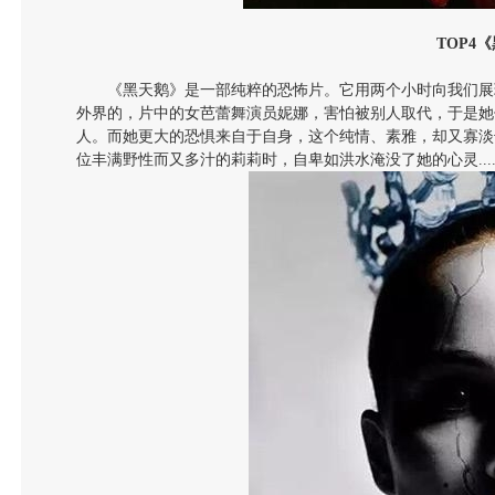
TOP4
《
《黑天鹅》是一部纯粹的恐怖片。它用两个小时向我们展
外界的，片中的女芭蕾舞演员妮娜，害怕被别人取代，于是她
人。而她更大的恐惧来自于自身，这个纯情、素雅，却又寡淡
位丰满野性而又多汁的莉莉时，自卑如洪水淹没了她的心灵....